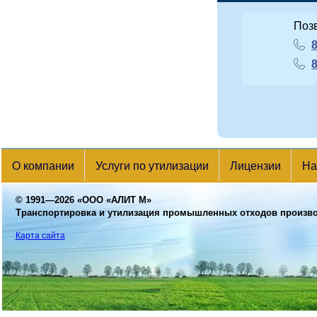
Поз
8
8
О компании
Услуги по утилизации
Лицензии
На
© 1991—2026
«ООО «АЛИТ М»
Транспортировка и утилизация промышленных отходов произв
Карта сайта