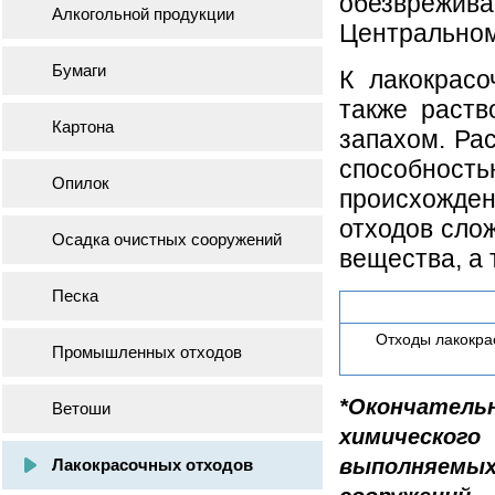
обезврежива
Алкогольной продукции
Центральном
Бумаги
К лакокрас
также раств
Картона
запахом. Ра
способность
Опилок
происхожде
отходов сло
Осадка очистных сооружений
вещества, а 
Песка
Отходы лакокра
Промышленных отходов
*Окончатель
Ветоши
химическог
выполняем
Лакокрасочных отходов