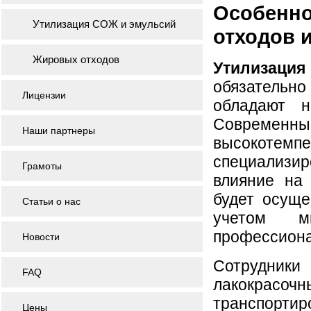
Особенн
Утилизация СОЖ и эмульсий
отходов 
Жировых отходов
Утилизация
обязательно
Лицензии
обладают н
Современн
Наши партнеры
высокотемпе
специализир
Грамоты
влияние на
будет осуще
Статьи о нас
учетом м
профессиона
Новости
Сотрудники
FAQ
лакокрасоч
транспортир
Цены